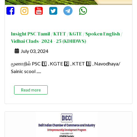
Insight PSC Tamil / KTET / KGTE / Spoken English /
Vidhai Clads- 2024 - 25 (KDHDWS)
July 03, 2024
மூணாறில் PSC 1️⃣ , KGTE 2️⃣ , KTET 3️⃣ , Navodhaya/
Sainic scool .....
Read more