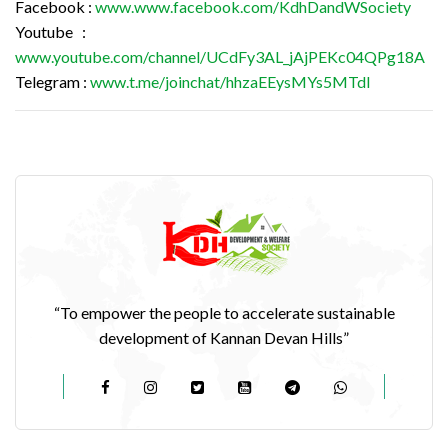
Facebook :
www.www.facebook.com/KdhDandWSociety
Youtube :
www.youtube.com/channel/UCdFy3AL_jAjPEKc04QPg18A
Telegram :
www.t.me/joinchat/hhzaEEysMYs5MTdl
“To empower the people to accelerate sustainable
development of Kannan Devan Hills”