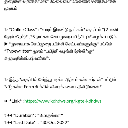
துறைகளில் நிரந்தரமான வேலையை* உங்களால் சொந்தமாக்க
முடியும்
✨ *Online Class* : *வாரம் இரண்டு நாட்கள்* வகுப்பும் *(2 மணி
நேரம் வீதம்)* , *5 நாட்கள் செய்முறை பயிற்சியும்* வழங்கப்படும்.
▶️ *முறையாக செய்முறை பயிற்சி செய்பவர்களுக்கு* மட்டும்
*Typewritter* மூலம் *பயிற்சி வழங்கி தேர்விற்கு*
அனுமதிக்கப்படுவார்கள்.
✨ இந்த *வகுப்பில் சேர்ந்து படிக்க ஆர்வம் உள்ளவர்கள்* மட்டும்
*கீழ் உள்ள Form லிங்கில் விவரங்களை பதிவிடுங்கள்*.
⏭️ *Link* :
https://www.kdhdws.org/kgte-kdhdws
✨⏭️ *Duration* : "3 மாதங்கள"
✨⏭️ *Last Date* : "30 Oct 2022"