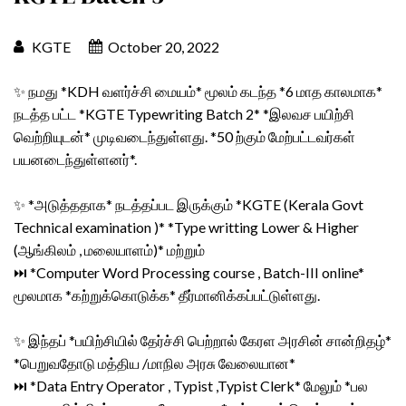
KGTE
October 20, 2022
✨ நமது *KDH வளர்ச்சி மையம்* மூலம் கடந்த *6 மாத காலமாக*
நடத்த பட்ட *KGTE Typewriting Batch 2* *இலவச பயிற்சி
வெற்றியுடன்* முடிவடைந்துள்ளது. *50 ற்கும் மேற்பட்டவர்கள்
பயனடைந்துள்ளனர்*.
✨ *அடுத்ததாக* நடத்தப்பட இருக்கும் *KGTE (Kerala Govt
Technical examination )* *Type writting Lower & Higher
(ஆங்கிலம் , மலையாளம்)* மற்றும்
⏭️ *Computer Word Processing course , Batch-III online*
மூலமாக *கற்றுக்கொடுக்க* தீர்மானிக்கப்பட்டுள்ளது.
✨ இந்தப் *பயிற்சியில் தேர்ச்சி பெற்றால் கேரள அரசின் சான்றிதழ்*
*பெறுவதோடு மத்திய /மாநில அரசு வேலையான*
⏭️ *Data Entry Operator , Typist ,Typist Clerk* மேலும் *பல