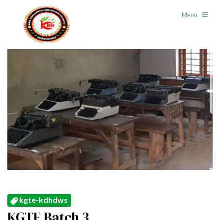
Menu
kgte-kdhdws
KGTE Batch 3