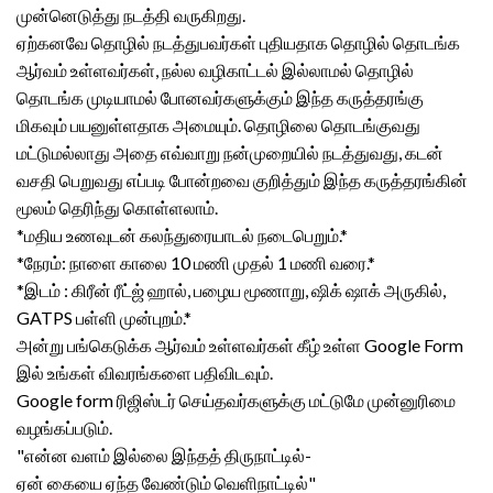
முன்னெடுத்து நடத்தி வருகிறது.
ஏற்கனவே தொழில் நடத்துபவர்கள் புதியதாக தொழில் தொடங்க
ஆர்வம் உள்ளவர்கள், நல்ல வழிகாட்டல் இல்லாமல் தொழில்
தொடங்க முடியாமல் போனவர்களுக்கும் இந்த கருத்தரங்கு
மிகவும் பயனுள்ளதாக அமையும். தொழிலை தொடங்குவது
மட்டுமல்லாது அதை எவ்வாறு நன்முறையில் நடத்துவது, கடன்
வசதி பெறுவது எப்படி போன்றவை குறித்தும் இந்த கருத்தரங்கின்
மூலம் தெரிந்து கொள்ளலாம்.
*மதிய உணவுடன் கலந்துரையாடல் நடைபெறும்.*
*நேரம்: நாளை காலை 10 மணி முதல் 1 மணி வரை.*
*இடம் : கிரீன் ரீட்ஜ் ஹால், பழைய மூணாறு, ஷிக் ஷாக் அருகில்,
GATPS பள்ளி முன்புறம்.*
அன்று பங்கெடுக்க ஆர்வம் உள்ளவர்கள் கீழ் உள்ள Google Form
இல் உங்கள் விவரங்களை பதிவிடவும்.
Google form ரிஜிஸ்டர் செய்தவர்களுக்கு மட்டுமே முன்னுரிமை
வழங்கப்படும்.
"என்ன வளம் இல்லை இந்தத் திருநாட்டில்-
ஏன் கையை ஏந்த வேண்டும் வெளிநாட்டில்"