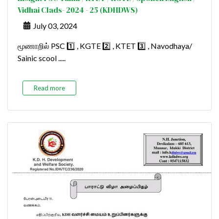
Vidhai Clads- 2024 - 25 (KDHDWS)
July 03, 2024
மூணாறில் PSC 1️⃣ , KGTE 2️⃣ , KTET 3️⃣ , Navodhaya/
Sainic scool .....
Read more