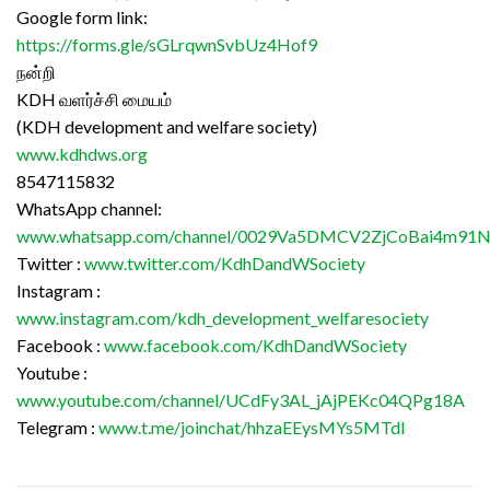
Google form link:
https://forms.gle/sGLrqwnSvbUz4Hof9
நன்றி
KDH வளர்ச்சி மையம்
(KDH development and welfare society)
www.kdhdws.org
8547115832
WhatsApp channel:
www.whatsapp.com/channel/0029Va5DMCV2ZjCoBai4m91
Twitter :
www.twitter.com/KdhDandWSociety
Instagram :
www.instagram.com/kdh_development_welfaresociety
Facebook :
www.facebook.com/KdhDandWSociety
Youtube :
www.youtube.com/channel/UCdFy3AL_jAjPEKc04QPg18A
Telegram :
www.t.me/joinchat/hhzaEEysMYs5MTdl